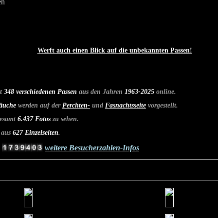
fen
Werft auch einen Blick auf die unbekannten Passen!
it
348
verschiedenen Passen
aus
den Jahren
1963-2025
online.
räuche
werden auf der
Perchten-
und
Fasnachtsseite
vorgestellt.
es
amt
6.437
Foto
s
zu sehen.
 aus
627 Einzelseiten
.
weitere Besucherzahlen-Infos