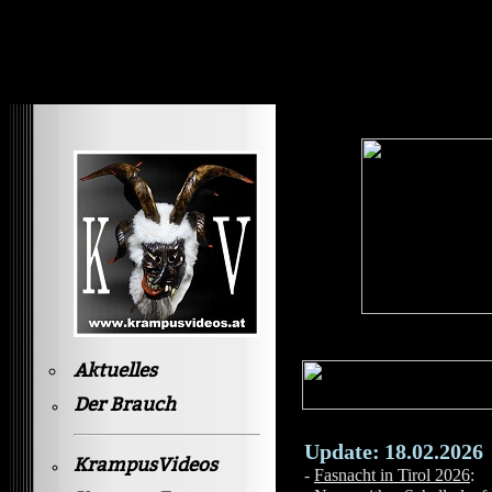
Krampusvideos Gastein
Aktuelles
Der Brauch
Update:
18.02.2026
KrampusVideos
-
Fasnacht in Tirol 2026
: