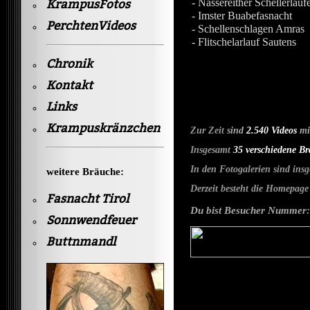
- Nassereither Schellerlau
KrampusFotos
- Imster Buabefasnacht
PerchtenVideos
- Schellenschlagen Amras
- Flitschelarlauf Sautens
Chronik
Kontakt
Links
Krampuskränzchen
Zur Zeit
sind
2.540 Videos
m
Insgesamt
35
verschiedene B
In den Fotogalerien sind insg
weitere Bräuche:
Derzeit besteht die Homepage
Fasnacht Tirol
Du bist Besucher Nummer:
Sonnwendfeuer
Buttnmandl