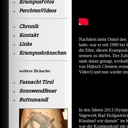
KrampusFotos
PerchtenVideos
Chronik
Kontakt
Nachdem mein Onkel den
Links
hatte, war er seit 1990 bei
die Ehre, diesen Krampusk
Krampuskränzchen
nennen zu dürfen. Der Zahn 
stark daran genagt, weshal
von Hübsch Clemens restau
weitere Bräuche:
Video!) und nun wieder im a
Fasnacht Tirol
Sonnwendfeuer
Buttnmandl
In den Jahren 2013 (Symp
Sägewerk Bad Hofgastein)
Klaubauf wie damals" im K
war der Krampuskopf mit e