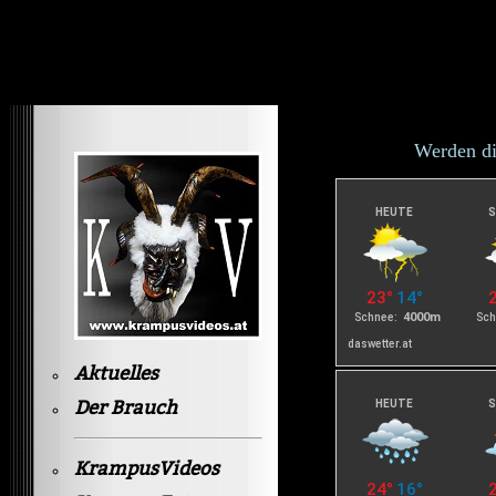
Krampusvideos Gastein
Werden di
Aktuelles
Der Brauch
KrampusVideos