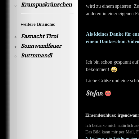
Krampuskränzchen
wird zu einem späteren Ze
anderen in einer eigenen F
weitere Bräuche:
Als kleines Danke für e
Fasnacht Tirol
einem Dankeschön-Video 
Sonnwendfeuer
Buttnmandl
Ich bin schon gespannt auf
bekommen!
Liebe Grüße und eine sch
Stefan
Einsendeschluss: irgendwann
Ich bedanke mich natürlich auc
Das Bild kann mir per Mail, 
Nikoläuse, die Zeichnungen 