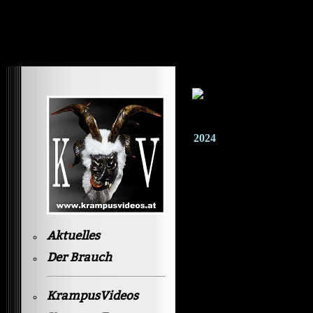
Krampusvideos Gastein
2024
Aktuelles
Der Brauch
KrampusVideos