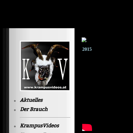
Krampusvideos Gastein
2015
Aktuelles
Der Brauch
KrampusVideos