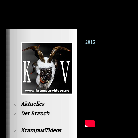
Krampusvideos Gastein
2015
Aktuelles
Der Brauch
KrampusVideos