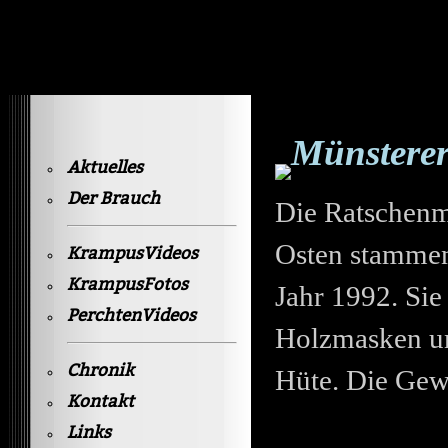
Krampusvideos Gastein
Münstere
Aktuelles
Der Brauch
Die Ratschenm
Osten stammend
KrampusVideos
KrampusFotos
Jahr 1992. Si
PerchtenVideos
Holzmasken un
Chronik
Hüte. Die Gew
Kontakt
Links