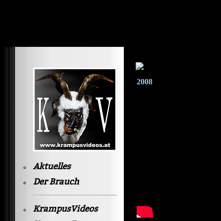
Krampusvideos Gastein
2008
Aktuelles
Der Brauch
KrampusVideos