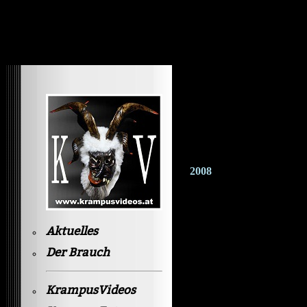
Krampusvideos Gastein
2008
Aktuelles
Der Brauch
KrampusVideos