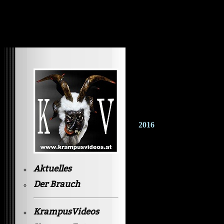
Krampusvideos Gastein
2016
Aktuelles
Der Brauch
KrampusVideos