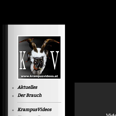
Krampusvideos Gastein
Aktuelles
Der Brauch
KrampusVideos