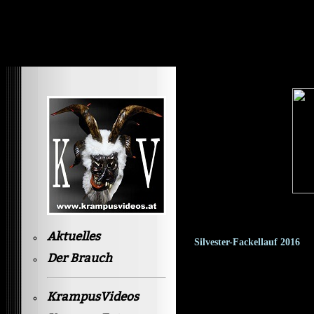
Krampusvideos Gastein
Aktuelles
Silvester-Fackellauf 2016
Der Brauch
KrampusVideos