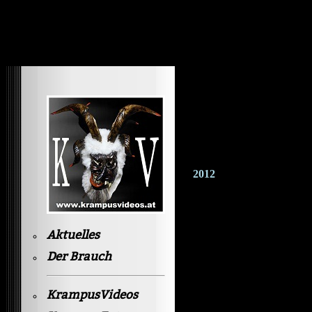
Krampusvideos Gastein
2012
Aktuelles
Der Brauch
KrampusVideos