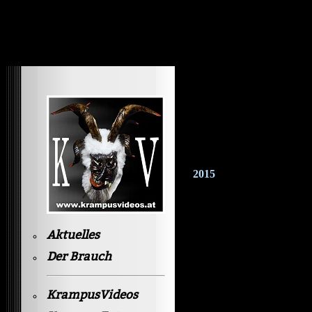
Krampusvideos Gastein
2015
Aktuelles
Der Brauch
KrampusVideos