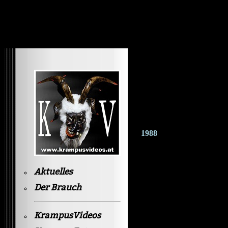
Krampusvideos Gastein
1988
Aktuelles
Der Brauch
KrampusVideos