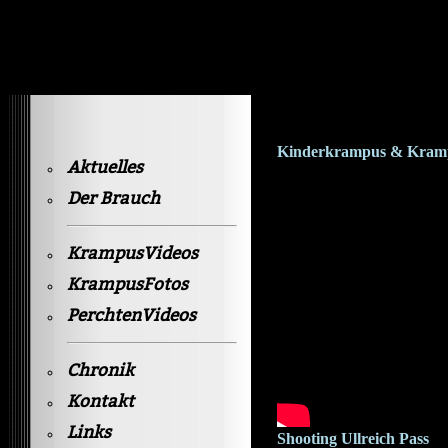
Krampusvideos Gastein
Kinderkrampus & Kram
Aktuelles
Der Brauch
KrampusVideos
KrampusFotos
PerchtenVideos
Chronik
Kontakt
Links
Shooting Ullreich Pass