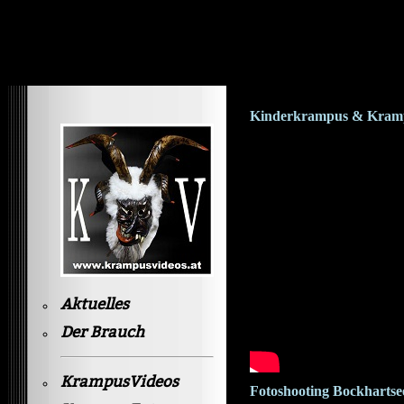
Krampusvideos Gastein
Kinderkrampus & Kram
Aktuelles
Der Brauch
KrampusVideos
Fotoshooting Bockhartse