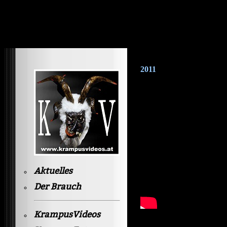
Krampusvideos Gastein
2011
Aktuelles
Der Brauch
KrampusVideos